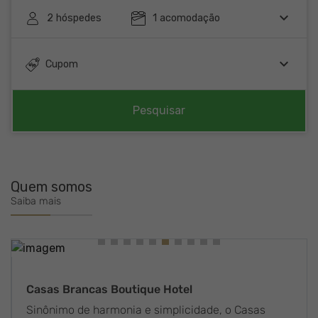
keyboard_arrow_down
2
hóspedes
1
acomodação
keyboard_arrow_down
Cupom
Pesquisar
Quem somos
Saiba mais
Casas Brancas Boutique Hotel
Sinônimo de harmonia e simplicidade, o Casas