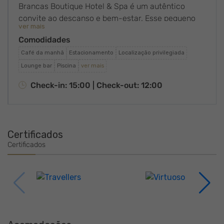
Brancas Boutique Hotel & Spa é um autêntico
convite ao descanso e bem-estar. Esse pequeno
ver mais
refúgio em Búzios, com vista panorâmica da Orla
Comodidades
Bardot, fascina hóspedes desde 1974, oferecendo
conforto e atenção nos detalhes, assim como
Café da manhã
Estacionamento
Localização privilegiada
cuidado e profissionalismo de sua equipe
Lounge bar
Piscina
ver mais
multilíngue.
Check-in: 15:00 |
Check-out: 12:00
Certificados
Certificados