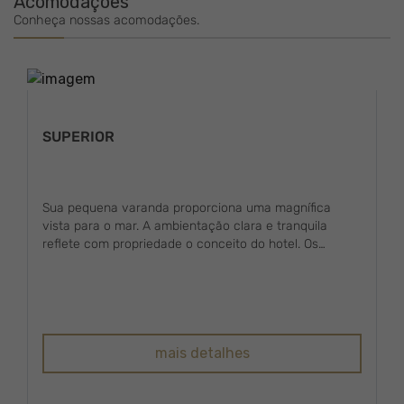
Acomodações
Conheça nossas acomodações.
SUPERIOR
Sua pequena varanda proporciona uma magnífica
vista para o mar. A ambientação clara e tranquila
reflete com propriedade o conceito do hotel. Os
suaves tons da decoração aliados à luminosidade do
quarto acentuam a serenidade e o bem-estar. Os
apartamentos variam entre 25 e 30m² com conforto e
estilo.
mais detalhes